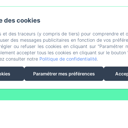
se des cookies
LE COLAS- Saint Maurice de Tavernole, REAUX SUR TREFLE
s et des traceurs (y compris de tiers) pour comprendre et 
Téléphone: 0688364197
domainedesvigneres.17@gmail.com
fuser des messages publicitaires en fonction de vos préfére
régler ou refuser les cookies en cliquant sur "Paramétrer 
Hébergements
À Proximité
À Table
Contact
lement accepter tous les cookies en cliquant sur le bouton 
 de confidentialité
Informations légales
Informations sur le
ez consulter notre
Politique de confidentialité
.
EN
FR
okies
Paramétrer mes préférences
Accep
Créé par Amenitiz