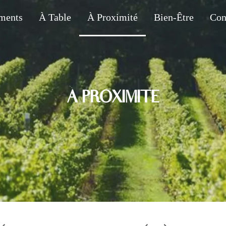
ments
À Table
À Proximité
Bien-Être
Con
À PROXIMITÉ